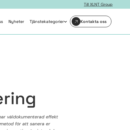
Till XLNT Group
ss
Nyheter
Tjänstekategorier
Kontakta oss
e
r
i
n
g
har väldokumenterad effekt
metod för att sanera er