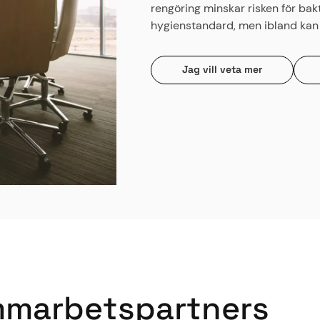
rengöring minskar risken för bakte
hygienstandard, men ibland kan 
Jag vill veta mer
m
m
a
r
b
e
t
s
p
a
r
t
n
e
r
s