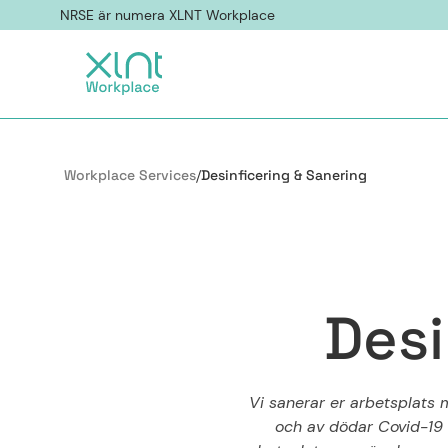
NRSE är numera XLNT Workplace
Workplace Services
/
Desinficering & Sanering
D
e
s
i
Vi sanerar er arbetsplats
och av dödar Covid-19 