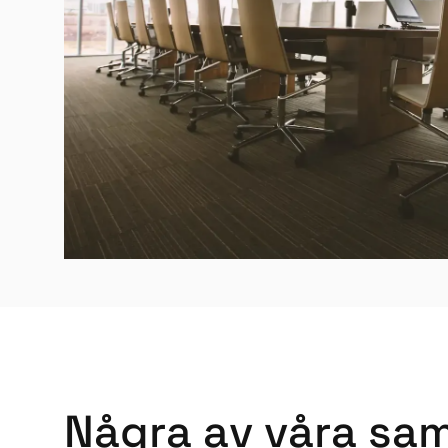
N
å
g
r
a
a
v
v
å
r
a
s
a