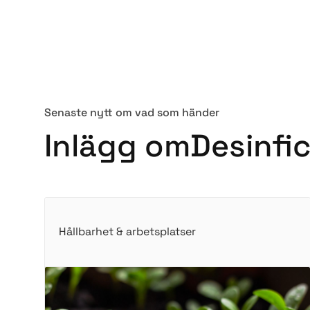
Senaste nytt om vad som händer
I
n
l
ä
g
g
o
m
Desinfi
Hållbarhet & arbetsplatser