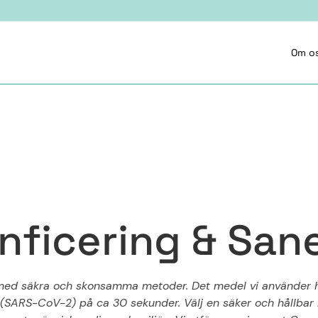
Om o
n
f
i
c
e
r
i
n
g
&
S
a
n
 med säkra och skonsamma metoder. Det medel vi använder 
(SARS-CoV-2) på ca 30 sekunder. Välj en säker och hållbar 