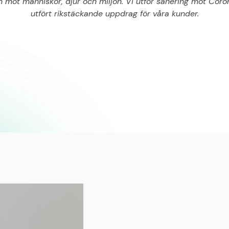
mot människor, djur och miljön. Vi utför sanering mot Coro
utfört rikstäckande uppdrag för våra kunder.