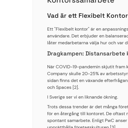
Kontorssamarbete
Vad är ett Flexibelt Konto
Ett "Flexibelt kontor" är en anpassni
användare. Det erbjuder en balanserad
låter medarbetarna välja hur och var d
Dragkampen: Distansarbete k
När COVID-19-pandemin skjutit fram k
Company skulle 20-25% av arbetsstyrka
sidan finns det en växande efterfråg
och Spaces [2].
I Sverige ser vi en liknande ökning.
Trots dessa trender är det många företa
för en återgång till kontoret. De ofta
spontant samarbete. Enligt PwC anser 6
upprätthålla företagskulturen [3].