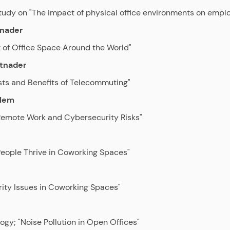
 Study on "The impact of physical office environments on emp
tnader
st of Office Space Around the World"
stnader
osts and Benefits of Telecommuting"
blem
 "Remote Work and Cybersecurity Risks"
People Thrive in Coworking Spaces"
urity Issues in Coworking Spaces"
ogy; "Noise Pollution in Open Offices"