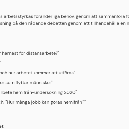
ens arbetsstyrkas föränderliga behov, genom att sammanföra 
lösning på den rådande debatten genom att tillhandahålla en 
härnäst för distansarbete?"
"
 och hur arbetet kommer att utföras"
or som flyttar människor"
s arbete hemifrån-undersökning 2020"
ch, "Hur många jobb kan göras hemifrån?"
et