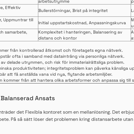
arbetsutrymme
p
e, Effektiv
Bullerstörningar, Brist på integritet
L
r, Uppmuntrar till
M
Initial uppstartskostnad, Anpassningskurva
u
och samarbete,
Komplexitet i hanteringen, Balansering av
A
distans och kontor
a
ommer från kontrollerad åtkomst och företagets egna nätverk.
pstår ofta i samband med dataintrång via personliga nätverk.
v delade utrymmen, och risk för immaterialrättsliga problem.
inska produktiviteten; integritetsproblem kan påverka känsliga up
r att få anställda vana vid nya, flytande arbetsmiljöer.
en kommer från att hantera olika arbetsformer och anpassa sig till
n Balanserad Ansats
träder det Flexibla kontoret som en mellanlösning. Det erbj
bete. På så sätt löser det problemen kring distansarbete utan 