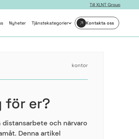
Till XLNT Group
ss
Nyheter
Tjänstekategorier
Kontakta oss
kontor
 för er?
m distansarbete och närvaro
ramåt. Denna artikel