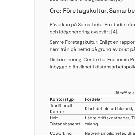
Oro: Företagskultur, Samarbe
Påverkan på Samarbete: En studie från
och idégenerering avsevärt [4].
Sämre Företagskultur: Enligt en rappor
hemifrån på heltid på grund av brist p
Diskriminering: Centre for Economic Po
inbyggd ojämlikhet i distansarbetspolic
Jämförels
Kontorstyp
Fördelar
Traditionellt
Klart definierad hierarki
Kontor
Helt
Lägre driftskostnader, Til
Distansbaserat
talang
Coworking
Nätverksmöjligheter, Ska