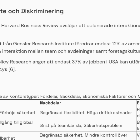
te och Diskriminering
 Harvard Business Review avslöjar att oplanerade interaktion
t från Gensler Research Institute föredrar endast 12% av ame
å interaktion mellan team och avdelningar samt företagskultur 
licy Research anger att endast 37% av jobben i USA kan utföra
ys [6].
e av Kontorstyper: Fördelar, Nackdelar, Ekonomiska Faktorer och 
Nackdelar
E
H
, Förhöjd säkerhet
Begränsad flexibilitet, Höga driftskostnader
d
lgång till global
B
Brist på teamkänsla, Säkerhetsproblem
k
Begränsad säkerhet, Mindre kontroll över
V
lbarhet