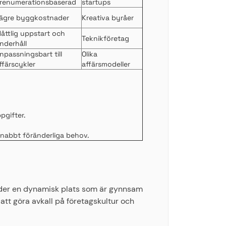
renumerationsbaserad
startups
ägre byggkostnader
Kreativa byråer
åttlig uppstart och
Teknikföretag
nderhåll
npassningsbart till
Olika
ffärscykler
affärsmodeller
pgifter.
 snabbt föränderliga behov.
uder en dynamisk plats som är gynnsam
att göra avkall på företagskultur och