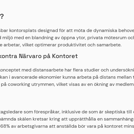
r?
ngsbar kontorsplats designad för att möta de dynamiska beho
 miljö med en blandning av öppna ytor, privata mötesrum och 
e arbetar, vilket optimerar produktivitet och samarbete.
ontra Närvaro på Kontoret
onceptet med distansarbete har flera studier och undersökni
n i avancerade ekonomier kunna arbeta på distans mellan tre 
an på coworking utrymmen, vilket visas av en ökning av medl
gsledare som förespråkar, inklusive de som är skeptiska till d
st nämnda skälen kretsar kring att upprätthålla en sammanhäng
8% av arbetsgivarna att anställda bör vara på kontoret minst