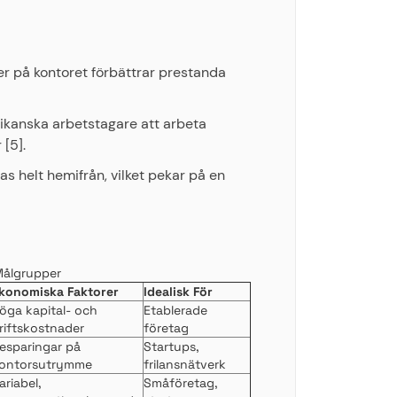
er på kontoret förbättrar prestanda
rikanska arbetstagare att arbeta
[5].
s helt hemifrån, vilket pekar på en
Målgrupper
konomiska Faktorer
Idealisk För
öga kapital- och
Etablerade
riftskostnader
företag
esparingar på
Startups,
ontorsutrymme
frilansnätverk
ariabel,
Småföretag,