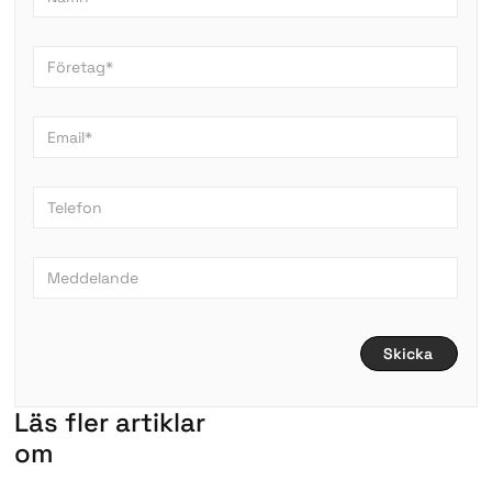
L
ä
s
f
l
e
r
a
r
t
i
k
l
a
r
om