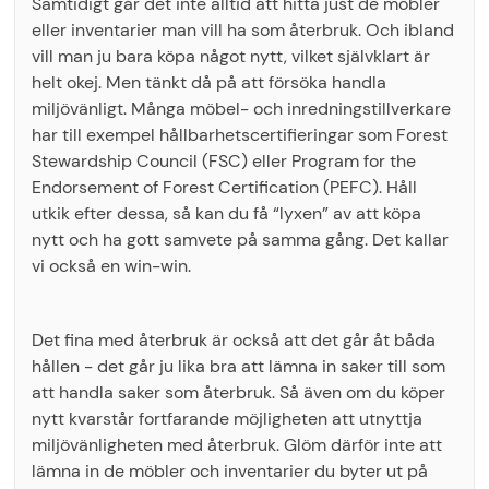
Samtidigt går det inte alltid att hitta just de möbler
eller inventarier man vill ha som återbruk. Och ibland
vill man ju bara köpa något nytt, vilket självklart är
helt okej. Men tänkt då på att försöka handla
miljövänligt. Många möbel- och inredningstillverkare
har till exempel hållbarhetscertifieringar som Forest
Stewardship Council (FSC) eller Program for the
Endorsement of Forest Certification (PEFC). Håll
utkik efter dessa, så kan du få “lyxen” av att köpa
nytt och ha gott samvete på samma gång. Det kallar
vi också en win-win.
Det fina med återbruk är också att det går åt båda
hållen - det går ju lika bra att lämna in saker till som
att handla saker som återbruk. Så även om du köper
nytt kvarstår fortfarande möjligheten att utnyttja
miljövänligheten med återbruk. Glöm därför inte att
lämna in de möbler och inventarier du byter ut på