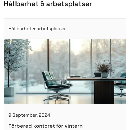
H
å
l
l
b
a
r
h
e
t
&
a
r
b
e
t
s
p
l
a
t
s
e
r
Hållbarhet & arbetsplatser
9 September, 2024
Förbered kontoret för vintern