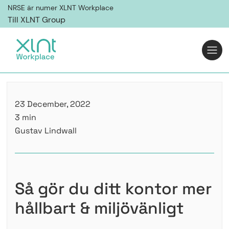
NRSE är numer XLNT Workplace
Till XLNT Group
23 December, 2022
3 min
Gustav Lindwall
Så gör du ditt kontor mer
hållbart & miljövänligt