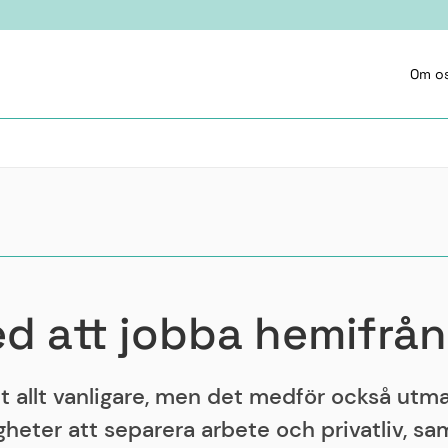
Om o
d att jobba hemifrån
it allt vanligare, men det medför också utm
righeter att separera arbete och privatliv, 