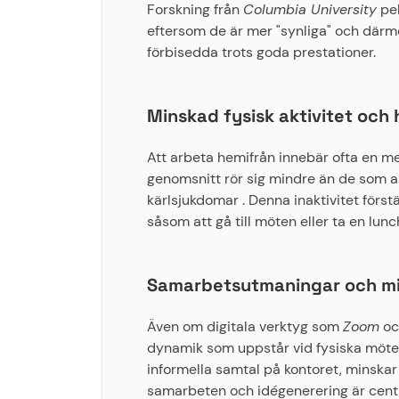
Forskning från
Columbia University
pek
eftersom de är mer "synliga" och därmed
förbisedda trots goda prestationer.
Minskad fysisk aktivitet och 
Att arbeta hemifrån innebär ofta en mer 
genomsnitt rör sig mindre än de som arb
kärlsjukdomar . Denna inaktivitet förs
såsom att gå till möten eller ta en lu
Samarbetsutmaningar och min
Även om digitala verktyg som
Zoom
o
dynamik som uppstår vid fysiska möten
informella samtal på kontoret, minskar
samarbeten och idégenerering är centr