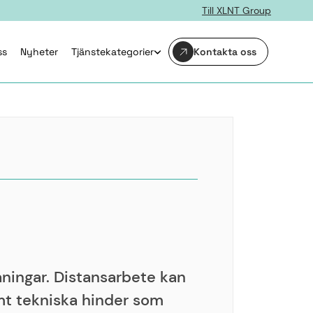
Till XLNT Group
ss
Nyheter
Tjänstekategorier
Kontakta oss
aningar. Distansarbete kan
samt tekniska hinder som