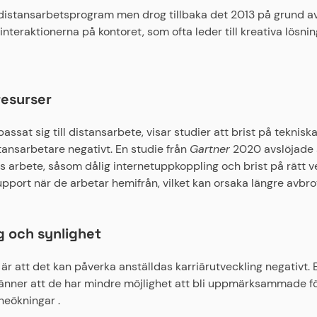
gt distansarbetsprogram men drog tillbaka det 2013 på grund 
teraktionerna på kontoret, som ofta leder till kreativa lösnin
resurser
ssat sig till distansarbete, visar studier att brist på teknis
stansarbetare negativt. En studie från
Gartner
2020 avslöjade 
 arbete, såsom dålig internetuppkoppling och brist på rätt ve
upport när de arbetar hemifrån, vilket kan orsaka längre avbrot
g och synlighet
är att det kan påverka anställdas karriärutveckling negativt. 
änner att de har mindre möjlighet att bli uppmärksammade för 
neökningar .