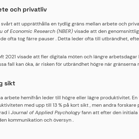
te och privatliv
 svårt att upprätthålla en tydlig gräns mellan arbete och priv
au of Economic Research (NBER)
visade att den genomsnittli
 ofta tog färre pauser . Detta leder ofta till utbrändhet, eft
ft
2021 visade att fler digitala möten och längre arbetsdagar ha
ssa fall kan öka, är risken för utbrändhet högre när gränsern
g sikt
rbete hemifrån leder till högre eller lägre produktivitet. En 
ktiviteten med upp till 13 % på kort sikt , men andra forskare
erad i
Journal of Applied Psychology
fann att efter den initial
nden kommunikation och översyn .