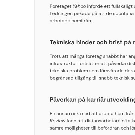
Företaget
Yahoo
införde ett fullskali
Ledningen pekade på att de spontana in
arbetade hemifrån .
Tekniska hinder och brist på 
Trots att många företag snabbt har anpa
infrastruktur fortsätter att påverka di
tekniska problem som försvårade deras
begränsad tillgång till snabb teknisk s
Påverkan på karriärutvecklin
En annan risk med att arbeta hemifrån 
Review
fann att distansarbetare ofta k
sämre möjligheter till befordran och lö