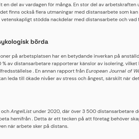
vit en del av vardagen för många. En stor del av arbetskraften 
 det finns också flera utmaningar med distansarbete som kan
vi vetenskapligt stödda nackdelar med distansarbete och vad 
sykologisk börda
ktioner på arbetsplatsen har en betydande inverkan på anställ
 % av distansarbetare rapporterar känslor av isolering, vilket
fredsställelse . En annan rapport från
European Journal of W
kan leda till ökade nivåer av stress och ångest, särskilt när det
och
AngelList
under 2020, där över 3 500 distansarbetare d
eta hemifrån . Detta är ett tecken på att företag behöver skap
en när arbete sker på distans.