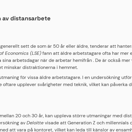
n av distansarbete
 generellt sett de som är 50 år eller äldre, tenderar att hant
of Economics (LSE)
fann att äldre arbetstagare ofta har mer e
ra sina arbetsdagar när de arbetar hemifrån . De är också mer 
lket minskar distraktionerna i hemmet.
utmaning för vissa äldre arbetstagare. I en undersökning utfö
 oftare upplever svårigheter med teknik, vilket kan påverka d
 mellan 20 och 30 år, kan uppleva större utmaningar med distan
dersökning av
Deloitte
visade att Generation Z och millennials 
d att vara på kontoret, vilket kan leda till känslor av ensam