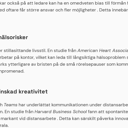
ar också på att ledare kan ha en omedveten bias till förmån 
 oftare får större ansvar och fler möjligheter . Detta innebär 
hälsorisker
stillasittande livsstil. En studie från
American Heart Associa
etar på kontor, vilket kan leda till långsiktiga hälsoproblem
tärks ytterligare av bristen på de små rörelsepauser som komme
nchpromenad.
skad kreativitet
ch
Teams
har underlättat kommunikationen under distansarbete,
. En studie från
Harvard Business School
fann att spontanitet
 markant vid distansarbete . Detta kan särskilt påverka inno
ala.