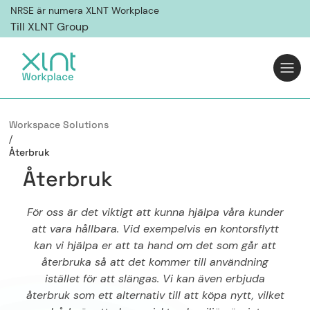
NRSE är numera XLNT Workplace
Till XLNT Group
Workspace Solutions
/
Återbruk
Å
t
e
r
b
r
u
k
För oss är det viktigt att kunna hjälpa våra kunder
att vara hållbara. Vid exempelvis en kontorsflytt
kan vi hjälpa er att ta hand om det som går att
återbruka så att det kommer till användning
istället för att slängas. Vi kan även erbjuda
återbruk som ett alternativ till att köpa nytt, vilket