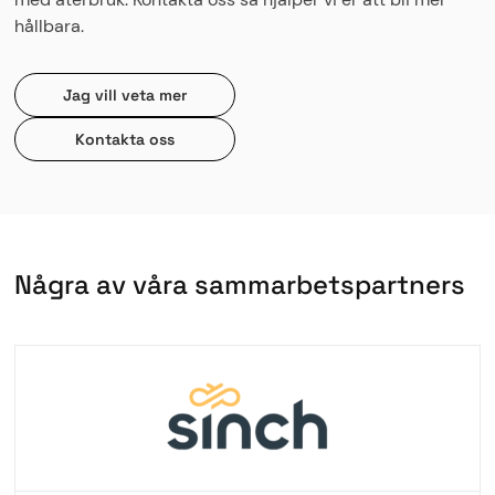
hållbara.
Jag vill veta mer
Kontakta oss
N
å
g
r
a
a
v
v
å
r
a
s
a
m
m
a
r
b
e
t
s
p
a
r
t
n
e
r
s