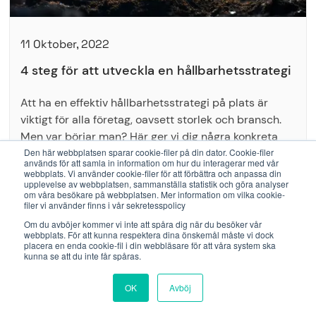
11 Oktober, 2022
4 steg för att utveckla en hållbarhetsstrategi
Att ha en effektiv hållbarhetsstrategi på plats är
viktigt för alla företag, oavsett storlek och bransch.
Men var börjar man? Här ger vi dig några konkreta
tips på hur du kan utveckla en hållbarhetsstrategi i
Den här webbplatsen sparar cookie-filer på din dator. Cookie-filer
används för att samla in information om hur du interagerar med vår
fyra steg.
webbplats. Vi använder cookie-filer för att förbättra och anpassa din
upplevelse av webbplatsen, sammanställa statistik och göra analyser
om våra besökare på webbplatsen. Mer information om vilka cookie-
filer vi använder finns i vår sekretesspolicy
Om du avböjer kommer vi inte att spåra dig när du besöker vår
webbplats. För att kunna respektera dina önskemål måste vi dock
placera en enda cookie-fil i din webbläsare för att våra system ska
Framtidens arbetsplatser
kunna se att du inte får spåras.
OK
Avböj