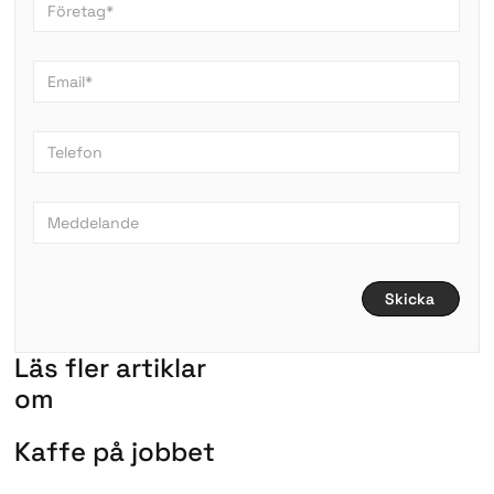
L
ä
s
f
l
e
r
a
r
t
i
k
l
a
r
om
K
a
f
f
e
p
å
j
o
b
b
e
t