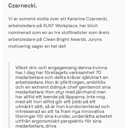
Czarnecki.
Vi är extremt stolta över att Katarina Czarnecki,
arbetsledare på XLNT Workplace, har blivit
nominerad som en av tre slutfinalister som årets
arbetsledare på Clean Bright Awards. Juryns
motivering säger en hel del!
Vilket driv och engagemang denna kvinna
har. I dag har företagets verksamhet 70
medarbetare och detta kräver självklart en
arbetsledare. Hon är plikttrogen, ambitiös
och en extremt ödmjuk chef gentemot sina
medarbetare. Hon styr med järnhand men
har alltid ett leende på läpparna. Inte nog
med att hon alltid gör sitt jobb på ett
utmärkt sätt, så är hon kundorienterad och
intresserad av att ta fram nya innovativa
lösningar för sina kunder, underlätta arbetet
utifrån ergonomiskt perspektiv för sina
medarbetare, driva