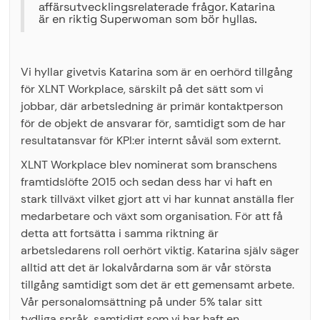
affärsutvecklingsrelaterade frågor. Katarina
är en riktig Superwoman som bör hyllas.
Vi hyllar givetvis Katarina som är en oerhörd tillgång
för XLNT Workplace, särskilt på det sätt som vi
jobbar, där arbetsledning är primär kontaktperson
för de objekt de ansvarar för, samtidigt som de har
resultatansvar för KPI:er internt såväl som externt.
XLNT Workplace blev nominerat som branschens
framtidslöfte 2015 och sedan dess har vi haft en
stark tillväxt vilket gjort att vi har kunnat anställa fler
medarbetare och växt som organisation. För att få
detta att fortsätta i samma riktning är
arbetsledarens roll oerhört viktig. Katarina själv säger
alltid att det är lokalvårdarna som är vår största
tillgång samtidigt som det är ett gemensamt arbete.
Vår personalomsättning på under 5% talar sitt
tydliga språk, samtidigt som vi har haft en