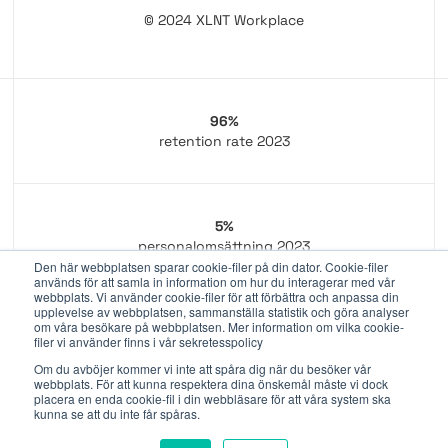
© 2024 XLNT Workplace
96%
retention rate 2023
5%
personalomsättning 2023
Den här webbplatsen sparar cookie-filer på din dator. Cookie-filer
används för att samla in information om hur du interagerar med vår
webbplats. Vi använder cookie-filer för att förbättra och anpassa din
upplevelse av webbplatsen, sammanställa statistik och göra analyser
om våra besökare på webbplatsen. Mer information om vilka cookie-
300+
filer vi använder finns i vår sekretesspolicy
engagerade medarbetare
Om du avböjer kommer vi inte att spåra dig när du besöker vår
webbplats. För att kunna respektera dina önskemål måste vi dock
placera en enda cookie-fil i din webbläsare för att våra system ska
kunna se att du inte får spåras.
Di-gasell