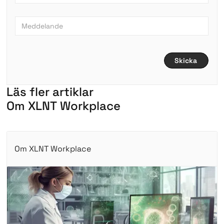
L
ä
s
f
l
e
r
a
r
t
i
k
l
a
r
O
m
X
L
N
T
W
o
r
k
p
l
a
c
e
Om XLNT Workplace