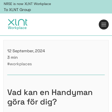
NRSE is now XLNT Workplace
To XLNT Group
12 September, 2024
3 min
#workplaces
Vad kan en Handyman
göra för dig?