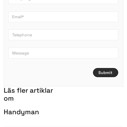
L
ä
s
f
l
e
r
a
r
t
i
k
l
a
r
om
H
a
n
d
y
m
a
n